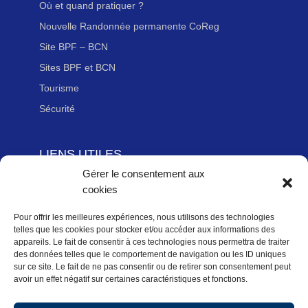
Où et quand pratiquer ?
Nouvelle Randonnée permanente CoReg
Site BPF – BCN
Sites BPF et BCN
Tourisme
Sécurité
LIENS UTILES
Gérer le consentement aux
Adhérer à la Fédération Française de cyclotourisme
cookies
Newsletter
Mentions légales
Pour offrir les meilleures expériences, nous utilisons des technologies
telles que les cookies pour stocker et/ou accéder aux informations des
Politique des données personnelles
appareils. Le fait de consentir à ces technologies nous permettra de traiter
des données telles que le comportement de navigation ou les ID uniques
Politique de cookies (UE)
sur ce site. Le fait de ne pas consentir ou de retirer son consentement peut
avoir un effet négatif sur certaines caractéristiques et fonctions.