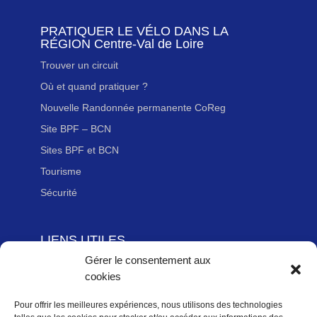
PRATIQUER LE VÉLO DANS LA
RÉGION Centre-Val de Loire
Trouver un circuit
Où et quand pratiquer ?
Nouvelle Randonnée permanente CoReg
Site BPF – BCN
Sites BPF et BCN
Tourisme
Sécurité
LIENS UTILES
Gérer le consentement aux
Adhérer à la Fédération Française de cyclotourisme
cookies
Newsletter
Mentions légales
Pour offrir les meilleures expériences, nous utilisons des technologies