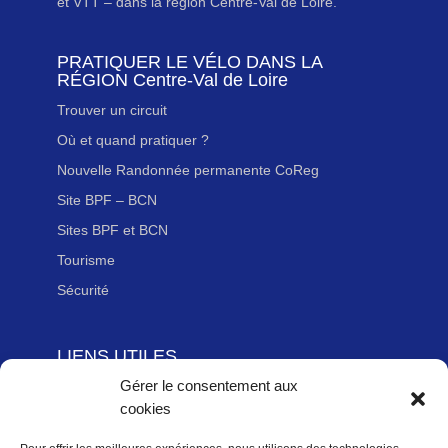
et VTT – dans la région Centre-Val de Loire.
PRATIQUER LE VÉLO DANS LA
RÉGION Centre-Val de Loire
Trouver un circuit
Où et quand pratiquer ?
Nouvelle Randonnée permanente CoReg
Site BPF – BCN
Sites BPF et BCN
Tourisme
Sécurité
LIENS UTILES
Gérer le consentement aux
Adhérer à la Fédération Française de cyclotourisme
cookies
Newsletter
Mentions légales