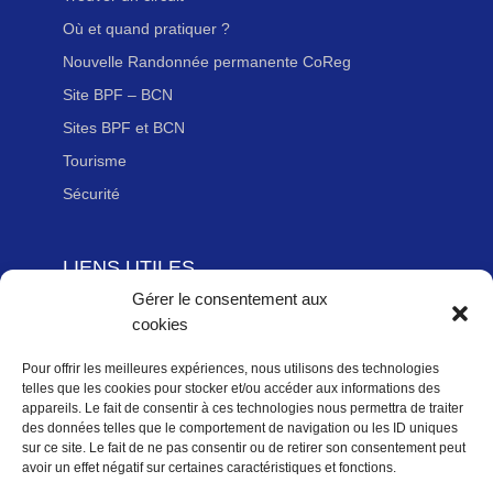
Où et quand pratiquer ?
Nouvelle Randonnée permanente CoReg
Site BPF – BCN
Sites BPF et BCN
Tourisme
Sécurité
LIENS UTILES
Gérer le consentement aux
Adhérer à la Fédération Française de cyclotourisme
cookies
Newsletter
Mentions légales
Pour offrir les meilleures expériences, nous utilisons des technologies
telles que les cookies pour stocker et/ou accéder aux informations des
Politique des données personnelles
appareils. Le fait de consentir à ces technologies nous permettra de traiter
des données telles que le comportement de navigation ou les ID uniques
Politique de cookies (UE)
sur ce site. Le fait de ne pas consentir ou de retirer son consentement peut
avoir un effet négatif sur certaines caractéristiques et fonctions.