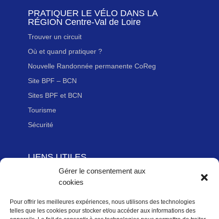
PRATIQUER LE VÉLO DANS LA
RÉGION Centre-Val de Loire
Trouver un circuit
Où et quand pratiquer ?
Nouvelle Randonnée permanente CoReg
Site BPF – BCN
Sites BPF et BCN
Tourisme
Sécurité
LIENS UTILES
Gérer le consentement aux
Adhérer à la Fédération Française de cyclotourisme
cookies
Newsletter
Mentions légales
Pour offrir les meilleures expériences, nous utilisons des technologies
telles que les cookies pour stocker et/ou accéder aux informations des
Politique des données personnelles