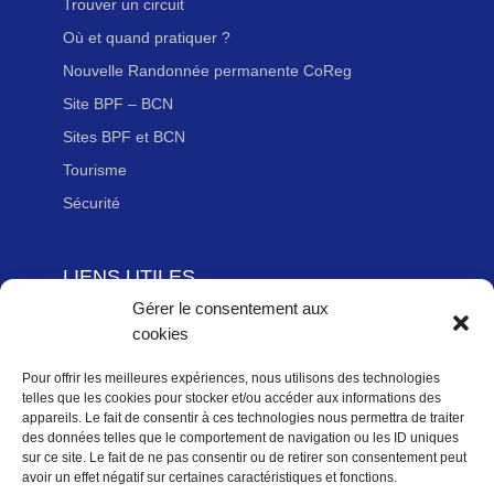
Trouver un circuit
Où et quand pratiquer ?
Nouvelle Randonnée permanente CoReg
Site BPF – BCN
Sites BPF et BCN
Tourisme
Sécurité
LIENS UTILES
Gérer le consentement aux
Adhérer à la Fédération Française de cyclotourisme
cookies
Newsletter
Mentions légales
Pour offrir les meilleures expériences, nous utilisons des technologies
telles que les cookies pour stocker et/ou accéder aux informations des
Politique des données personnelles
appareils. Le fait de consentir à ces technologies nous permettra de traiter
des données telles que le comportement de navigation ou les ID uniques
Politique de cookies (UE)
sur ce site. Le fait de ne pas consentir ou de retirer son consentement peut
avoir un effet négatif sur certaines caractéristiques et fonctions.