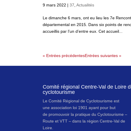
9 mars 2022
|
37
,
Actualités
Le dimanche 6 mars, ont eu lieu les 7e Rencont
départemental en 2015. Dans six points de rende
accueillis par l’un d’entre eux. Cet accueil...
« Entrées précédentes
Entrées suivantes »
Comité régional Centre-Val de Loire 
cyclotourisme
Le Comité Régional de Cyclotourisme est
une association loi 1901 ayant pour but
de promouvoir la pratique du Cyclotourisme –
Route et VTT – dans la région Centre-Val de
Loire.