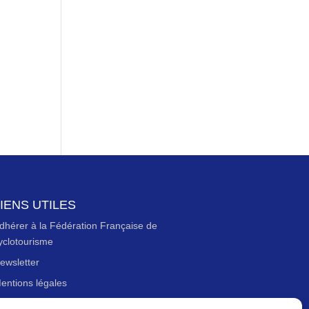
IENS UTILES
dhérer à la Fédération Française de
yclotourisme
ewsletter
entions légales
olitique des données personnelles