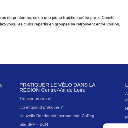
res de printemps, selon une jeune tradition créée par le Comité
z-vous, les clubs répartis en groupes se retrouvent entre voisins,
de
PRATIQUER LE VÉLO DANS LA
L
RÉGION Centre-Val de Loire
A
Trouver un circuit
c
Où et quand pratiquer ?
N
Nouvelle Randonnée permanente CoReg
M
Site BPF – BCN
P