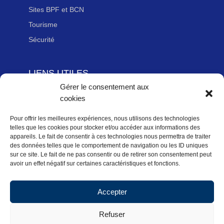
Sites BPF et BCN
Tourisme
Sécurité
LIENS UTILES
Gérer le consentement aux
Adhérer à la Fédération Française de cyclotourisme
cookies
Newsletter
Mentions légales
Pour offrir les meilleures expériences, nous utilisons des technologies
telles que les cookies pour stocker et/ou accéder aux informations des
Politique des données personnelles
appareils. Le fait de consentir à ces technologies nous permettra de traiter
des données telles que le comportement de navigation ou les ID uniques
Politique de cookies (UE)
sur ce site. Le fait de ne pas consentir ou de retirer son consentement peut
avoir un effet négatif sur certaines caractéristiques et fonctions.
Accepter
Accueil
Actualités Régionales
Refuser
Pratiquer
Activités
CoDep