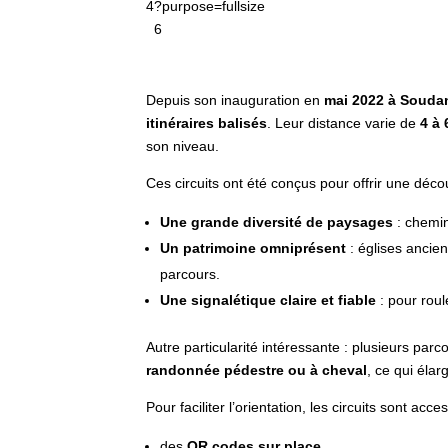
6
Depuis son inauguration en
mai 2022 à Souda
itinéraires balisés
. Leur distance varie de
4 à 
son niveau.
Ces circuits ont été conçus pour offrir une décou
Une grande diversité de paysages
: chemins
Un patrimoine omniprésent
: églises ancien
parcours.
Une signalétique claire et fiable
: pour roul
Autre particularité intéressante : plusieurs par
randonnée pédestre ou à cheval
, ce qui élar
Pour faciliter l’orientation, les circuits sont acces
des
QR codes sur place
,