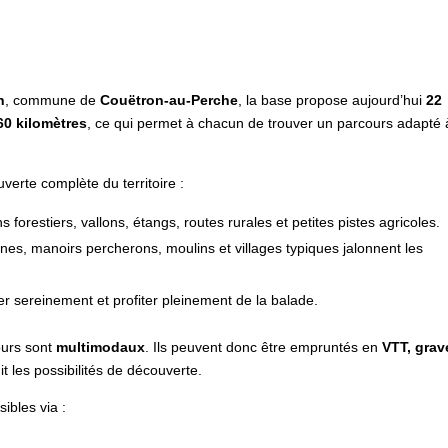
n
, commune de
Couëtron-au-Perche
, la base propose aujourd’hui
22
60 kilomètres
, ce qui permet à chacun de trouver un parcours adapté 
verte complète du territoire :
 forestiers, vallons, étangs, routes rurales et petites pistes agricoles.
nes, manoirs percherons, moulins et villages typiques jalonnent les
er sereinement et profiter pleinement de la balade.
cours sont
multimodaux
. Ils peuvent donc être empruntés en
VTT, grav
git les possibilités de découverte.
sibles via :