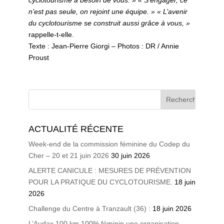
cyclotourisme a besoin de vous. »
« S’engager, ce
n’est pas seule, on rejoint une équipe. » « L’avenir
du cyclotourisme se construit aussi grâce à vous, »
rappelle-t-elle.
Texte : Jean-Pierre Giorgi – Photos : DR / Annie
Proust
ACTUALITÉ RÉCENTE
Week-end de la commission féminine du Codep du
Cher – 20 et 21 juin 2026
30 juin 2026
ALERTE CANICULE : MESURES DE PRÉVENTION
POUR LA PRATIQUE DU CYCLOTOURISME.
18 juin
2026
Challenge du Centre à Tranzault (36) :
18 juin 2026
L’Audax 100 km 100% féminin une organisation