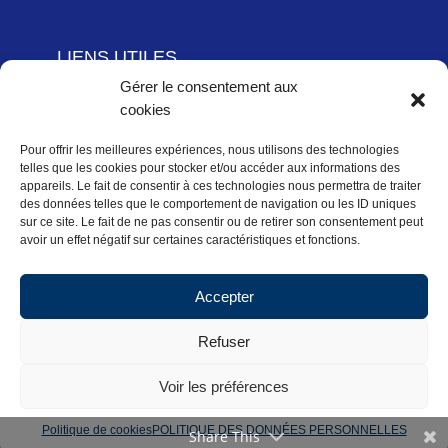
LIENS UTILES
Gérer le consentement aux
Adhérer à la Fédération Française de cyclotourisme
cookies
Newsletter
Mentions légales
Pour offrir les meilleures expériences, nous utilisons des technologies
telles que les cookies pour stocker et/ou accéder aux informations des
Politique des données personnelles
appareils. Le fait de consentir à ces technologies nous permettra de traiter
des données telles que le comportement de navigation ou les ID uniques
Politique de cookies (UE)
sur ce site. Le fait de ne pas consentir ou de retirer son consentement peut
avoir un effet négatif sur certaines caractéristiques et fonctions.
Accepter
Accueil
Actualités Régionales
Refuser
Pratiquer
Activités
CoDep
Calendrier
Voir les préférences
Copyright FFVélo 2018
Politique de cookies
POLITIQUE DES DONNÉES PERSONNELLES
Share This