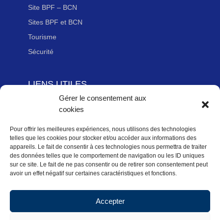
Site BPF – BCN
Sites BPF et BCN
Tourisme
Sécurité
LIENS UTILES
Gérer le consentement aux
Adhérer à la Fédération Française de cyclotourisme
cookies
Newsletter
Mentions légales
Pour offrir les meilleures expériences, nous utilisons des technologies
telles que les cookies pour stocker et/ou accéder aux informations des
Politique des données personnelles
appareils. Le fait de consentir à ces technologies nous permettra de traiter
des données telles que le comportement de navigation ou les ID uniques
Politique de cookies (UE)
sur ce site. Le fait de ne pas consentir ou de retirer son consentement peut
avoir un effet négatif sur certaines caractéristiques et fonctions.
Accepter
Accueil
Actualités Régionales