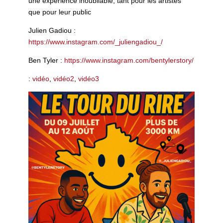
une expérience inoubliable, tant pour les artistes
que pour leur public
Julien Gadiou :
https://www.instagram.com/_juliengadiou_/
Ben Tyler :
https://www.instagram.com/bentylerstory/
:
vidéo
,
vidéo2
,
vidéo3