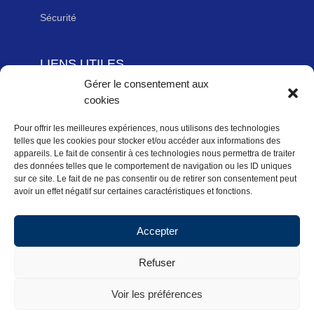
Sécurité
LIENS UTILES
Gérer le consentement aux
Adhérer à la Fédération Française de cyclotourisme
cookies
Newsletter
Mentions légales
Pour offrir les meilleures expériences, nous utilisons des technologies
telles que les cookies pour stocker et/ou accéder aux informations des
Politique des données personnelles
appareils. Le fait de consentir à ces technologies nous permettra de traiter
des données telles que le comportement de navigation ou les ID uniques
Politique de cookies (UE)
sur ce site. Le fait de ne pas consentir ou de retirer son consentement peut
avoir un effet négatif sur certaines caractéristiques et fonctions.
Accepter
Accueil
Actualités Régionales
Refuser
Pratiquer
Activités
CoDep
Calendrier
Voir les préférences