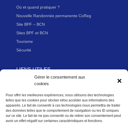
Où et quand pratiquer ?
Nouvelle Randonnée permanente CoReg
Site BPF – BCN
Sites BPF et BCN
Tourisme
Sécurité
LIENS UTILES
Gérer le consentement aux
Adhérer à la Fédération Française de cyclotourisme
cookies
Newsletter
Mentions légales
Pour offrir les meilleures expériences, nous utilisons des technologies
telles que les cookies pour stocker et/ou accéder aux informations des
Politique des données personnelles
appareils. Le fait de consentir à ces technologies nous permettra de traiter
des données telles que le comportement de navigation ou les ID uniques
Politique de cookies (UE)
sur ce site. Le fait de ne pas consentir ou de retirer son consentement peut
avoir un effet négatif sur certaines caractéristiques et fonctions.