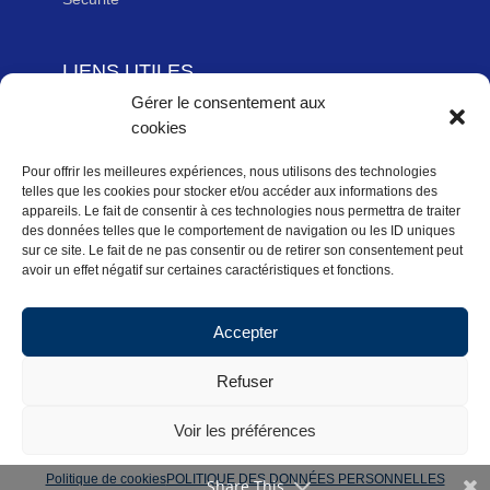
LIENS UTILES
Gérer le consentement aux
Adhérer à la Fédération Française de cyclotourisme
cookies
Newsletter
Mentions légales
Pour offrir les meilleures expériences, nous utilisons des technologies
telles que les cookies pour stocker et/ou accéder aux informations des
Politique des données personnelles
appareils. Le fait de consentir à ces technologies nous permettra de traiter
des données telles que le comportement de navigation ou les ID uniques
Politique de cookies (UE)
sur ce site. Le fait de ne pas consentir ou de retirer son consentement peut
avoir un effet négatif sur certaines caractéristiques et fonctions.
Accepter
Accueil
Actualités Régionales
Refuser
Pratiquer
Activités
CoDep
Calendrier
Voir les préférences
Copyright FFVélo 2018
Politique de cookies
POLITIQUE DES DONNÉES PERSONNELLES
Share This