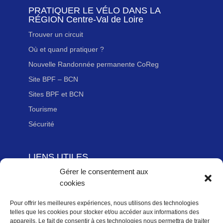
PRATIQUER LE VÉLO DANS LA
RÉGION Centre-Val de Loire
Trouver un circuit
Où et quand pratiquer ?
Nouvelle Randonnée permanente CoReg
Site BPF – BCN
Sites BPF et BCN
Tourisme
Sécurité
LIENS UTILES
Gérer le consentement aux
Adhérer à la Fédération Française de cyclotourisme
cookies
Newsletter
Mentions légales
Pour offrir les meilleures expériences, nous utilisons des technologies
telles que les cookies pour stocker et/ou accéder aux informations des
Politique des données personnelles
appareils. Le fait de consentir à ces technologies nous permettra de traiter